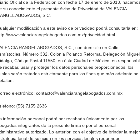
iario Oficial de la Federación con fecha 17 de enero de 2013, hacemo
e su conocimiento el presente Aviso de Privacidad de VALENCIA
ANGEL ABOGADOS, S.C.
ualquier modificación a este aviso de privacidad podrá consultarla en:
ttp://www.valenciarangelabogados.com.mx/privacidad.html
ALENCIA RANGEL ABOGADOS, S.C., con domicilio en Calle
emístocles, Número 332, Colonia Polanco Reforma, Delegación Miguel
idalgo, Código Postal 11550, en ésta Ciudad de México; es responsab
e recabar, usar y proteger los datos personales proporcionados, los
uales serán tratados estrictamente para los fines que más adelante se
etallan.
orreo electrónico: contacto@valenciarangelabogados.com.mx
eléfono: (55) 7155 2636
a información personal podrá ser recabada únicamente por los
bogados integrantes de la presente firma o por el personal
dministrativo autorizado. Lo anterior, con el objetivo de brindar la mejor
strategia legal de solución en los servicios legales requeridos.