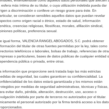
ensibles, entendiéndose como aquellos datos personales que afecten 
a esfera más íntima de su titular, o cuya utilización indebida pueda dar
rigen a discriminación o conlleve un riesgo grave para éste. En
articular, se consideran sensibles aquellos datos que puedan revelar
spectos como origen racial o étnico, estado de salud, información
enética, creencias religiosas, filosóficas, morales, afiliación sindical,
piniones políticas, preferencia sexual.
e igual forma, VALENCIA RANGEL ABOGADOS, S.C. podrá obtener
nformación del titular de otras fuentes permitidas por la ley, tales como
irectorios telefónicos o laborales, bolsas de trabajo, referencias de otra
mpresas o particulares, bases de datos públicas de cualquier entidad 
ependencia pública o privada, entre otras.
a información que proporcione será tratada bajo las más estrictas
edidas de seguridad, las cuales garanticen su confidencialidad. La
onfidencialidad de los datos estará garantizada y los mismos están
rotegidos por medidas de seguridad administrativas, técnicas y físicas,
ara evitar daño, pérdida, alteración, destrucción, uso, acceso o
ivulgación indebida por parte de terceros no autorizados por el titular.
nicamente el personal autorizado por la firma tendrá acceso a los dato
roporcionados.